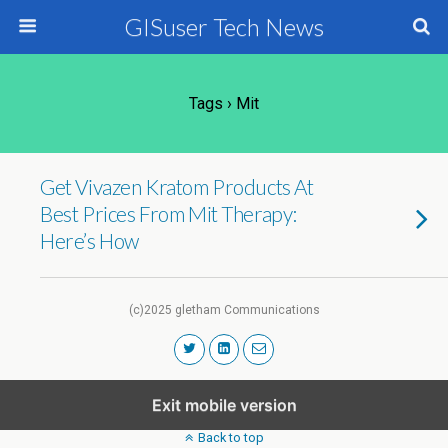
GISuser Tech News
Tags › Mit
Get Vivazen Kratom Products At
Best Prices From Mit Therapy:
Here’s How
(c)2025 gletham Communications
Exit mobile version
Back to top